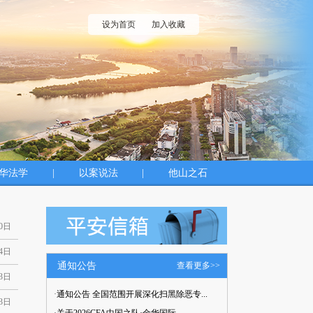
设为首页
加入收藏
华法学
|
以案说法
|
他山之石
30日
24日
通知公告
查看更多>>
23日
·
通知公告 全国范围开展深化扫黑除恶专...
23日