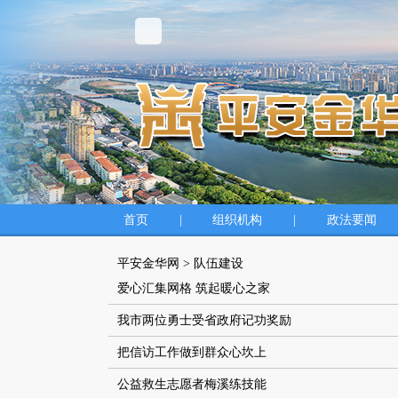
首页
|
组织机构
|
政法要闻
平安金华网
>
队伍建设
爱心汇集网格 筑起暖心之家
我市两位勇士受省政府记功奖励
把信访工作做到群众心坎上
公益救生志愿者梅溪练技能