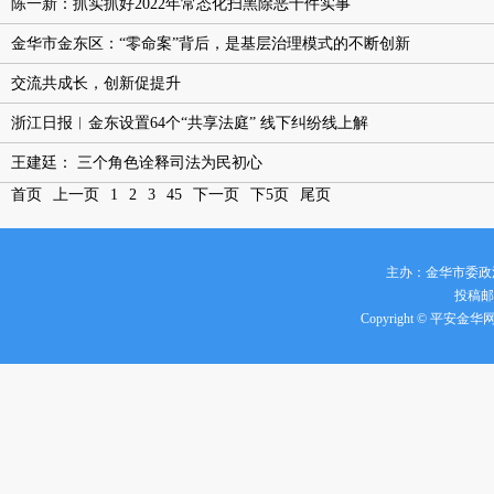
陈一新：抓实抓好2022年常态化扫黑除恶十件实事
金华市金东区：“零命案”背后，是基层治理模式的不断创新
交流共成长，创新促提升
浙江日报︱金东设置64个“共享法庭” 线下纠纷线上解
王建廷： 三个角色诠释司法为民初心
首页
上一页
1
2
3
4
5
下一页
下5页
尾页
主办：金华市委政
投稿邮箱
Copyright © 平安金华网 all