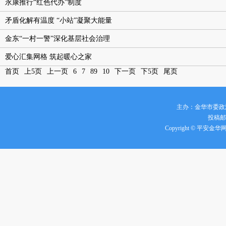
永康推行“红色代办”制度
矛盾化解有温度 “小站”凝聚大能量
金东“一村一警”深化基层社会治理
爱心汇集网格 筑起暖心之家
首页
上5页
上一页
6
7
8
9
10
下一页
下5页
尾页
主办：金华市委政
投稿邮箱
Copyright © 平安金华网 all