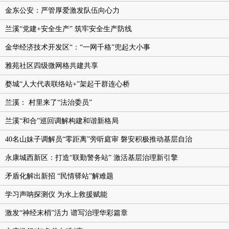
金东公安：严管厚爱激发队伍向心力
兰溪“党建+安全生产” 筑牢安全生产防线
金华经济技术开发区“：“一网千格”兜起大小事
​雅苑社区四级微网格共建共享
婺城“人大代表联络站+”架起干群连心桥
兰溪： 村里来了“法治委员”
兰溪“和合”巡回调解构建和谐新格局
40名山妹子调解员“零距离”旁听庭审 磐安积极推动基层自治
永康城西新区：打造“联勤警务站” 激活基层治理新引擎
矛盾化解出新招 “民情驿站”解难题
学习声呐探测仪 为水上救援赋能
激发“神经末梢”活力 谱写治理华彩篇章