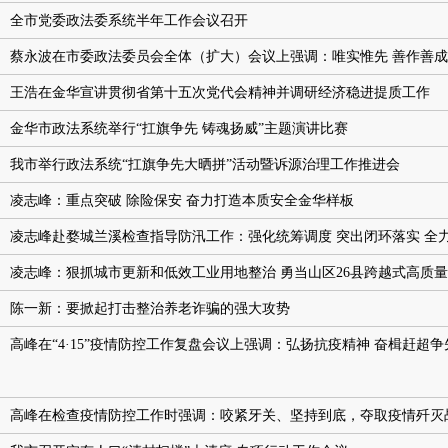
全市党委政法委系统半年工作会议召开
蔡永波在市委政法委员会全体（扩大）会议上强调：唯实惟先 善作善成
王浩在金华宣讲贯彻省第十五次党代会精神并调研经济稳进提质工作
金华市政法系统举行“扛旗争先 铸魂扬威”主题演讲比赛
我市举行政法系统“扛旗争先大晒拼”活动暨诉源治理工作推进会
凌志峰：重点突破 除险保安 奋力打造本质安全金华样板
凌志峰赴婺城兰溪检查指导防汛工作：强化统筹调度 突出闭环落实 全
凌志峰：狠抓城市更新和低效工业用地整治 勇当山区26县跨越式高质
陈一新：要掀起打击整治养老诈骗的强大攻势
高峰在“4·15”疫情防控工作复盘会议上强调：弘扬抗疫精神 奋楫赶超
高峰在检查疫情防控工作时强调：咬紧牙关、坚持到底，夺取疫情歼灭