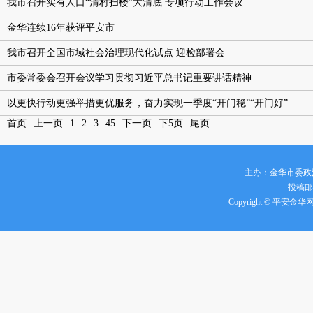
我市召开实有人口“清村扫楼”大清底 专项行动工作会议
金华连续16年获评平安市
我市召开全国市域社会治理现代化试点 迎检部署会
市委常委会召开会议学习贯彻习近平总书记重要讲话精神
以更快行动更强举措更优服务，奋力实现一季度“开门稳”“开门好”
首页
上一页
1
2
3
4
5
下一页
下5页
尾页
主办：金华市委政
投稿邮箱
Copyright © 平安金华网 all