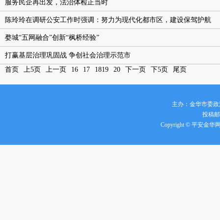
服务民企再出发，法治体检正当时
陈玲玲在调研公安工作时强调：努力为现代化都市区，建设保驾护航
婺城“五网融合”创新“枫桥经验”
打赢基层治理巩固战 争创社会治理示范市
首页
上5页
上一页
16
17
18
19
20
下一页
下5页
尾页
主办：金华市委政
投稿邮箱
Copyright © 平安金华网 all