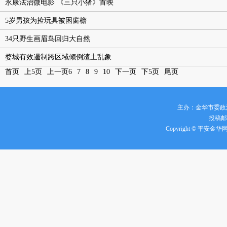
永康法治微电影 《三只小猪》首映
5岁男孩为捡玩具被困窗檐
34只野生画眉鸟回归大自然
婺城有效遏制跨区域倾倒渣土乱象
首页
上5页
上一页
6
7
8
9
10
下一页
下5页
尾页
主办：金华市委政
投稿邮箱
Copyright © 平安金华网 all