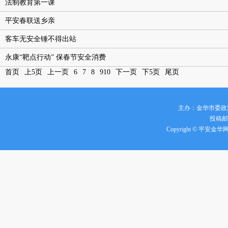
法制教育第一课
平安春联送乡亲
客车无安全锤不得出站
永康“靶点行动” 保春节安全消费
首页
上5页
上一页
6
7
8
9
10
下一页
下5页
尾页
主办：金华市委政
投稿邮箱
Copyright © 平安金华网 all