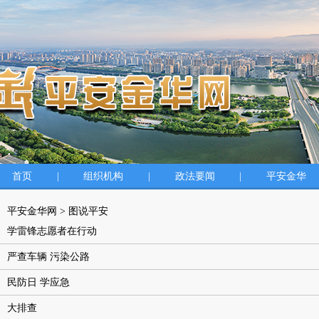
首页
|
组织机构
|
政法要闻
|
平安金华
平安金华网
>
图说平安
学雷锋志愿者在行动
严查车辆 污染公路
民防日 学应急
大排查